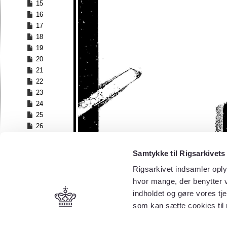
15
16
17
18
19
20
21
22
23
24
25
26
27
28
Samtykke til Rigsarkivets
29
Rigsarkivet indsamler oply
30
hvor mange, der benytter v
31
32
indholdet og gøre vores tj
33
som kan sætte cookies til
34
35