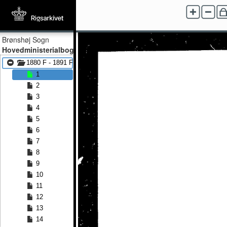
Brønshøj Sogn
Hovedministerialbog
1880 F - 1891 F
1
2
3
4
5
6
7
8
9
10
11
12
13
14