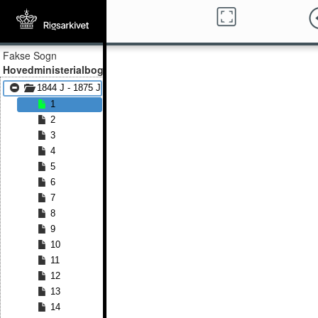
Fakse Sogn
Hovedministerialbog
1844 J - 1875 J
1
2
3
4
5
6
7
8
9
10
11
12
13
14