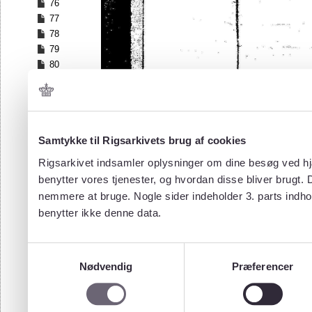
76
77
78
79
80
81
82
83
84
Samtykke til Rigsarkivets brug af cookies
85
86
Rigsarkivet indsamler oplysninger om dine besøg ved hjæ
87
benytter vores tjenester, og hvordan disse bliver brugt.
88
nemmere at bruge. Nogle sider indeholder 3. parts indho
89
benytter ikke denne data.
90
91
92
Samtykkevalg
93
Nødvendig
Præferencer
94
95
96