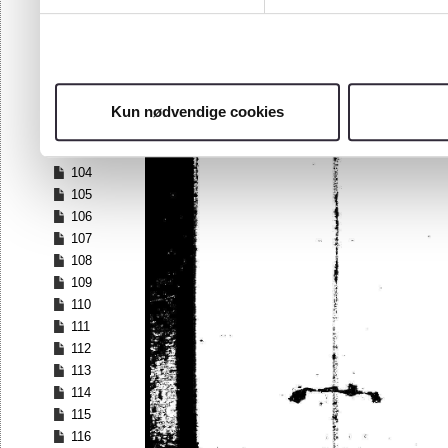
97
98
99
100
101
Kun nødvendige cookies
102
103
104
105
106
107
108
109
110
111
112
113
114
115
116