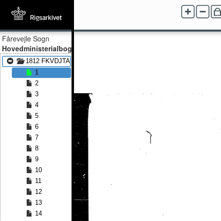
Fårevejle Sogn
Hovedministerialbog
1812 FKVDJTA - 1830 FKVDJTA
1
2
3
4
5
6
7
8
9
10
11
12
13
14