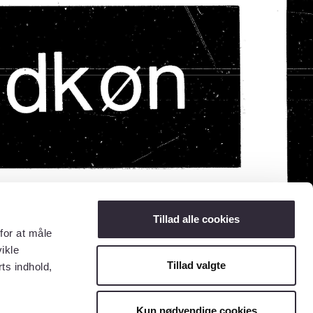
Tillad alle cookies
for at måle
ikle
Tillad valgte
ts indhold,
Kun nødvendige cookies