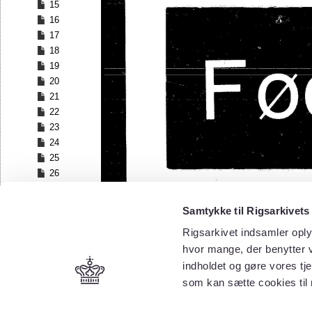
15
16
17
18
19
20
21
22
23
24
25
26
27
28
Samtykke til Rigsarkivets
29
Rigsarkivet indsamler oply
30
hvor mange, der benytter v
31
32
indholdet og gøre vores tj
33
som kan sætte cookies til
34
35