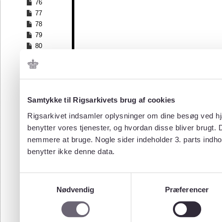
76
77
78
79
80
81
82
83
84
Samtykke til Rigsarkivets brug af cookies
85
86
Rigsarkivet indsamler oplysninger om dine besøg ved hjæ
87
benytter vores tjenester, og hvordan disse bliver brugt.
88
nemmere at bruge. Nogle sider indeholder 3. parts indho
89
benytter ikke denne data.
90
91
92
Samtykkevalg
93
Nødvendig
Præferencer
94
95
96