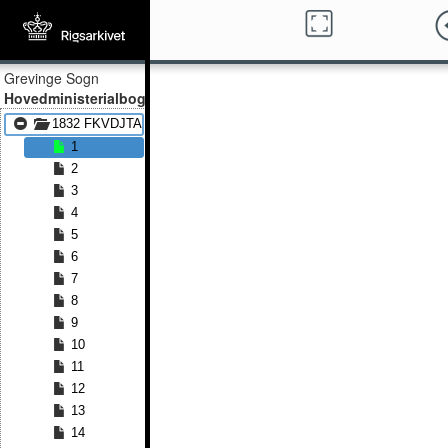
Grevinge Sogn
Hovedministerialbog
1832 FKVDJTA - 1844 FKVDJTA
1
2
3
4
5
6
7
8
9
10
11
12
13
14