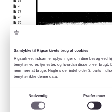
75
76
77
78
79
80
81
82
83
84
Samtykke til Rigsarkivets brug af cookies
85
Rigsarkivet indsamler oplysninger om dine besøg ved hjæ
86
benytter vores tjenester, og hvordan disse bliver brugt.
87
nemmere at bruge. Nogle sider indeholder 3. parts indho
88
benytter ikke denne data.
89
90
91
Samtykkevalg
92
Nødvendig
Præferencer
93
94
95