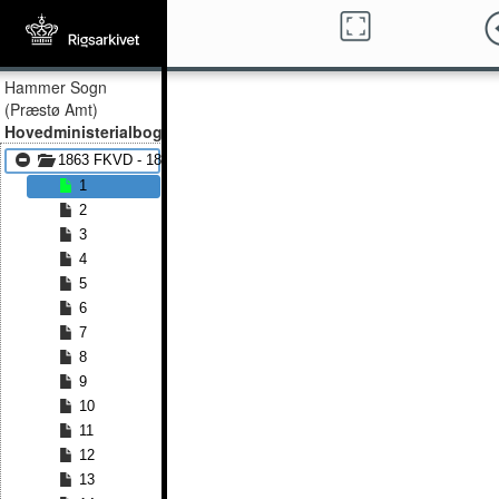
Hammer Sogn
(Præstø Amt)
Hovedministerialbog
1863 FKVD - 1885 FKVD
1
2
3
4
5
6
7
8
9
10
11
12
13