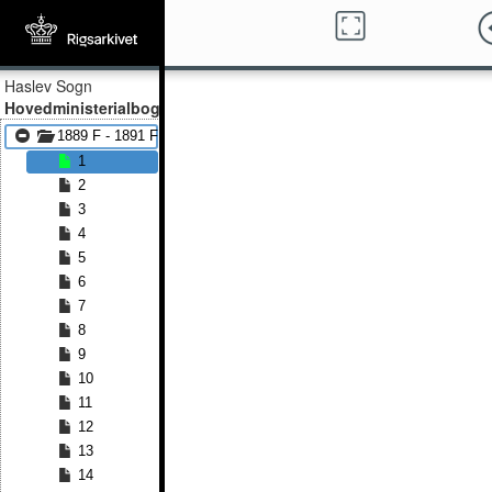
Haslev Sogn
Hovedministerialbog
1889 F - 1891 F
1
2
3
4
5
6
7
8
9
10
11
12
13
14