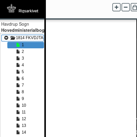
Havdrup Sogn
Hovedministerialbog
1814 FKVDJTA - 1828 FKVDJTA
1
2
3
4
5
6
7
8
9
10
11
12
13
14