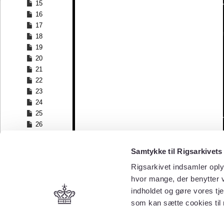
15
16
17
18
19
20
21
22
23
24
25
26
27
28
Samtykke til Rigsarkivets
29
Rigsarkivet indsamler oply
30
hvor mange, der benytter v
31
32
indholdet og gøre vores tj
33
som kan sætte cookies til
34
35