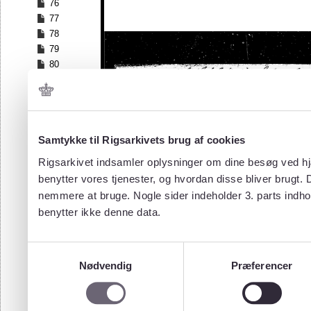
76
77
78
79
80
81
82
83
84
Samtykke til Rigsarkivets brug af cookies
85
86
Rigsarkivet indsamler oplysninger om dine besøg ved hjæ
87
benytter vores tjenester, og hvordan disse bliver brugt.
88
nemmere at bruge. Nogle sider indeholder 3. parts indho
89
benytter ikke denne data.
90
91
92
Samtykkevalg
93
Nødvendig
Præferencer
94
95
96