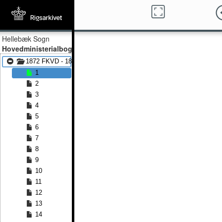
Hellebæk Sogn
Hovedministerialbog
1872 FKVD - 1891 FKVD
1
2
3
4
5
6
7
8
9
10
11
12
13
14