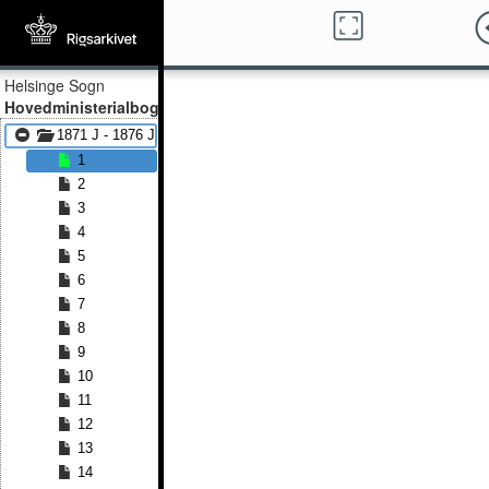
Helsinge Sogn
Hovedministerialbog
1871 J - 1876 J
1
2
3
4
5
6
7
8
9
10
11
12
13
14