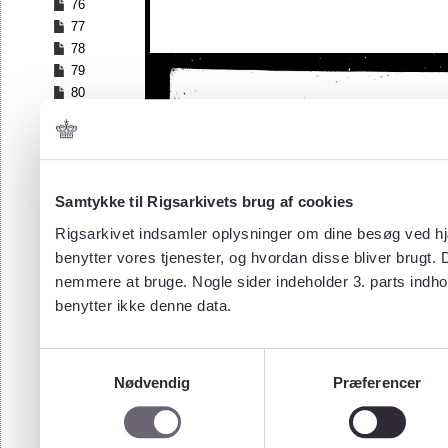
76
77
78
79
80
81
82
83
84
Samtykke til Rigsarkivets brug af cookies
85
86
Rigsarkivet indsamler oplysninger om dine besøg ved hjæ
87
benytter vores tjenester, og hvordan disse bliver brugt.
88
nemmere at bruge. Nogle sider indeholder 3. parts indho
89
benytter ikke denne data.
90
91
92
Samtykkevalg
93
Nødvendig
Præferencer