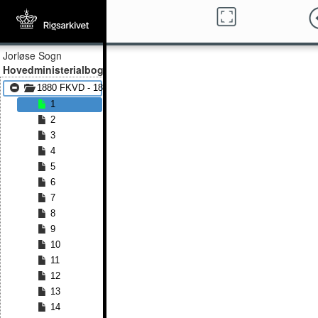
Jorløse Sogn
Hovedministerialbog
1880 FKVD - 1891 FKVD
1
2
3
4
5
6
7
8
9
10
11
12
13
14