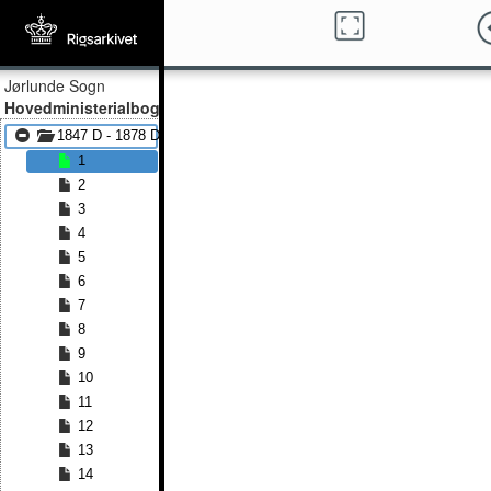
Jørlunde Sogn
Hovedministerialbog
1847 D - 1878 D
1
2
3
4
5
6
7
8
9
10
11
12
13
14