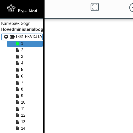
Karrebæk Sogn
Hovedministerialbog
1861 FKVDJTA - 1873 FKVDJTA
1
2
3
4
5
6
7
8
9
10
11
12
13
14