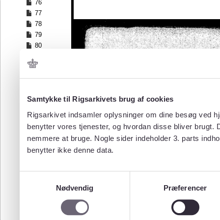
76
77
78
79
80
81
82
83
84
Samtykke til Rigsarkivets brug af cookies
85
86
Rigsarkivet indsamler oplysninger om dine besøg ved hjæ
87
benytter vores tjenester, og hvordan disse bliver brugt.
88
nemmere at bruge. Nogle sider indeholder 3. parts indho
89
benytter ikke denne data.
90
91
92
Samtykkevalg
93
Nødvendig
Præferencer
94
95
96