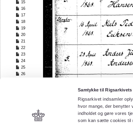
15
16
17
18
19
20
21
22
23
24
25
26
27
28
Samtykke til Rigsarkivets
29
Rigsarkivet indsamler oply
30
hvor mange, der benytter v
31
32
indholdet og gøre vores tj
33
som kan sætte cookies til
34
35