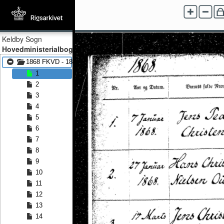
Keldby Sogn
Hovedministerialbog
1868 FKVD - 1891 FKVD
1
2
3
4
5
6
7
8
9
10
11
12
13
14