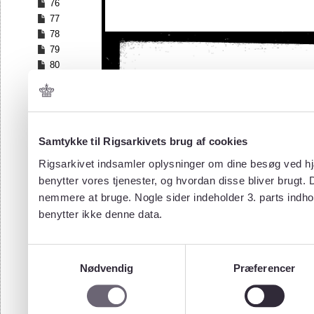
76
77
78
79
80
81
82
83
84
Samtykke til Rigsarkivets brug af cookies
85
86
Rigsarkivet indsamler oplysninger om dine besøg ved hjæ
87
benytter vores tjenester, og hvordan disse bliver brugt.
88
nemmere at bruge. Nogle sider indeholder 3. parts indho
benytter ikke denne data.
Samtykkevalg
Nødvendig
Præferencer