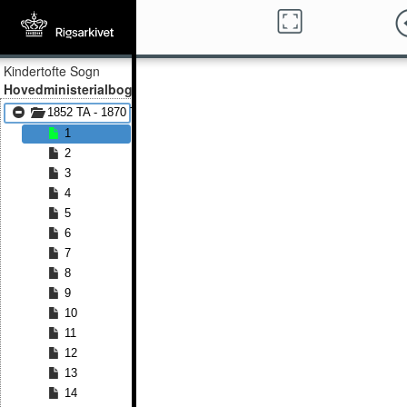
Kindertofte Sogn
Hovedministerialbog
1852 TA - 1870 TA
1
2
3
4
5
6
7
8
9
10
11
12
13
14