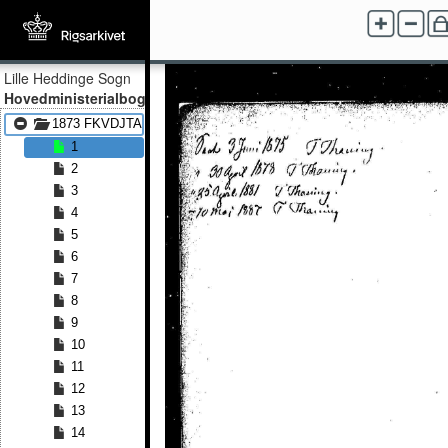
Lille Heddinge Sogn
Hovedministerialbog
1873 FKVDJTA - 1891 FKVDJTA
1
2
3
4
5
6
7
8
9
10
11
12
13
14