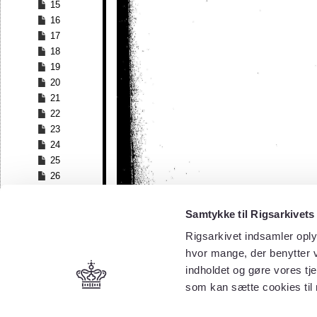
15
16
17
18
19
20
21
22
23
24
25
26
27
28
Samtykke til Rigsarkivets
29
Rigsarkivet indsamler oply
30
hvor mange, der benytter v
31
32
indholdet og gøre vores tj
33
som kan sætte cookies til
34
35