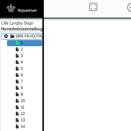
Lille Lyngby Sogn
Hovedministerialbog
1855 FKVDJTA - 1889 FKVDJTA
1
2
3
4
5
6
7
8
9
10
11
12
13
14