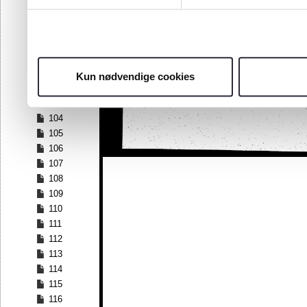
97
98
99
100
101
Kun nødvendige cookies
102
103
104
105
106
107
108
109
110
111
112
113
114
115
116