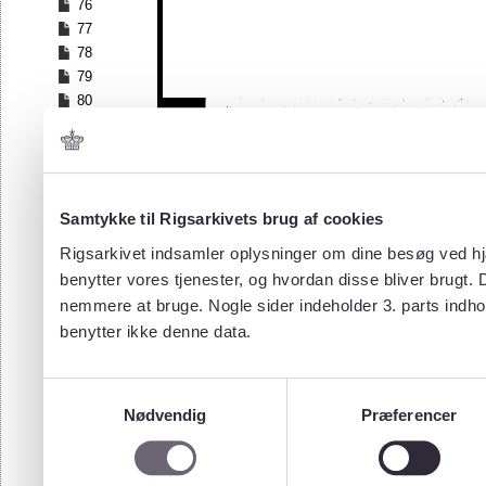
76
77
78
79
80
81
82
83
84
Samtykke til Rigsarkivets brug af cookies
85
86
Rigsarkivet indsamler oplysninger om dine besøg ved hjæ
87
benytter vores tjenester, og hvordan disse bliver brugt.
88
nemmere at bruge. Nogle sider indeholder 3. parts indho
89
benytter ikke denne data.
90
91
92
Samtykkevalg
93
Nødvendig
Præferencer
94
95
96