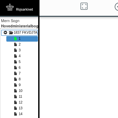
Mern Sogn
Hovedministerialbog
1837 FKVDJTA - 1859 FKVDJTA
1
2
3
4
5
6
7
8
9
10
11
12
13
14