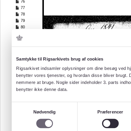
76
77
78
79
80
81
82
83
84
Samtykke til Rigsarkivets brug af cookies
85
86
Rigsarkivet indsamler oplysninger om dine besøg ved hjæ
87
benytter vores tjenester, og hvordan disse bliver brugt.
88
nemmere at bruge. Nogle sider indeholder 3. parts indho
89
benytter ikke denne data.
90
91
92
Samtykkevalg
93
Nødvendig
Præferencer
94
95
96