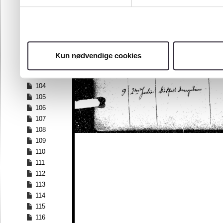
97
98
99
100
101
Kun nødvendige cookies
102
103
104
105
106
107
108
109
110
111
112
113
114
115
116