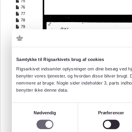
75
76
77
78
79
80
81
82
83
84
Samtykke til Rigsarkivets brug af cookies
85
Rigsarkivet indsamler oplysninger om dine besøg ved hjæ
86
benytter vores tjenester, og hvordan disse bliver brugt.
87
nemmere at bruge. Nogle sider indeholder 3. parts indho
88
benytter ikke denne data.
89
90
91
Samtykkevalg
92
Nødvendig
Præferencer
93
94
95