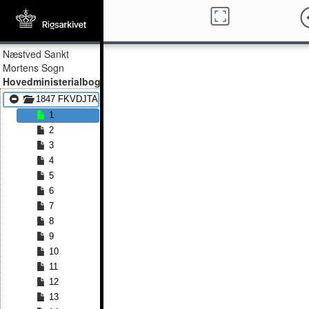
Næstved Sankt
Mortens Sogn
Hovedministerialbog
1847 FKVDJTA - 1856 FKVDJTA
1
2
3
4
5
6
7
8
9
10
11
12
13