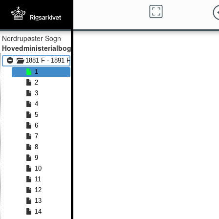
Nordrupøster Sogn
Hovedministerialbog
1881 F - 1891 F
1
2
3
4
5
6
7
8
9
10
11
12
13
14