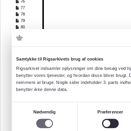
76
77
78
79
80
81
82
83
84
Samtykke til Rigsarkivets brug af cookies
85
86
Rigsarkivet indsamler oplysninger om dine besøg ved hjæ
87
benytter vores tjenester, og hvordan disse bliver brugt.
88
nemmere at bruge. Nogle sider indeholder 3. parts indho
89
benytter ikke denne data.
90
91
92
Samtykkevalg
93
Nødvendig
Præferencer
94
95
96