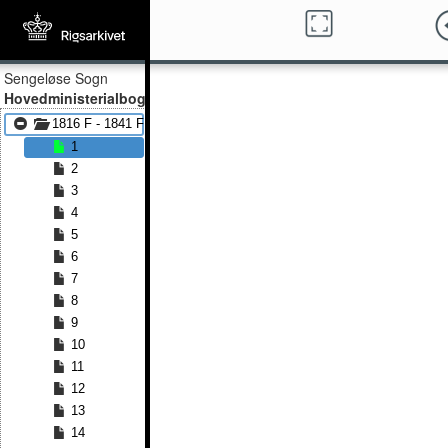
Sengeløse Sogn
Hovedministerialbog
1816 F - 1841 F
1
2
3
4
5
6
7
8
9
10
11
12
13
14