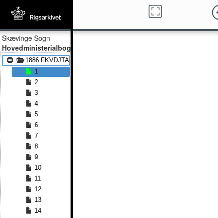
Skævinge Sogn
Hovedministerialbog
1886 FKVDJTA - 1891 FKVDJTA
1
2
3
4
5
6
7
8
9
10
11
12
13
14