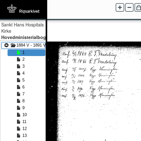
Sankt Hans Hospitals
Kirke
Hovedministerialbog
1884 V - 1891 V
1
2
3
4
5
6
7
8
9
10
11
12
13