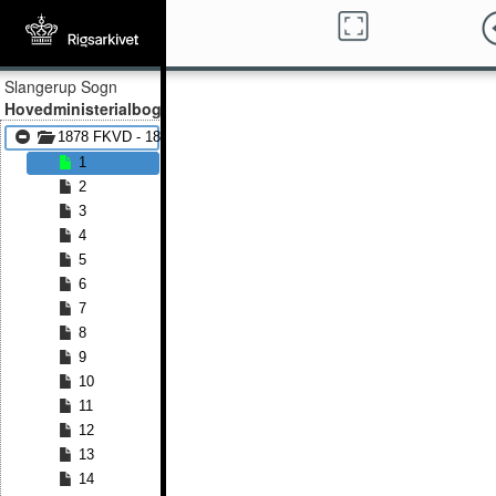
Slangerup Sogn
Hovedministerialbog
1878 FKVD - 1891 FKVD
1
2
3
4
5
6
7
8
9
10
11
12
13
14