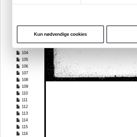
97
98
99
100
101
Kun nødvendige cookies
102
103
104
105
106
107
108
109
110
111
112
113
114
115
116