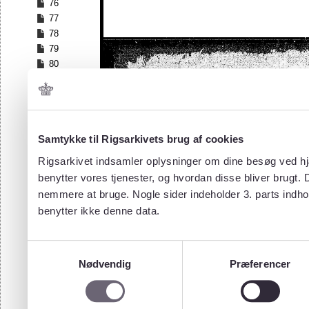
76
77
78
79
80
81
82
83
84
Samtykke til Rigsarkivets brug af cookies
85
86
Rigsarkivet indsamler oplysninger om dine besøg ved hjæ
87
benytter vores tjenester, og hvordan disse bliver brugt.
88
nemmere at bruge. Nogle sider indeholder 3. parts indho
89
benytter ikke denne data.
90
91
92
Samtykkevalg
93
Nødvendig
Præferencer
94
95
96