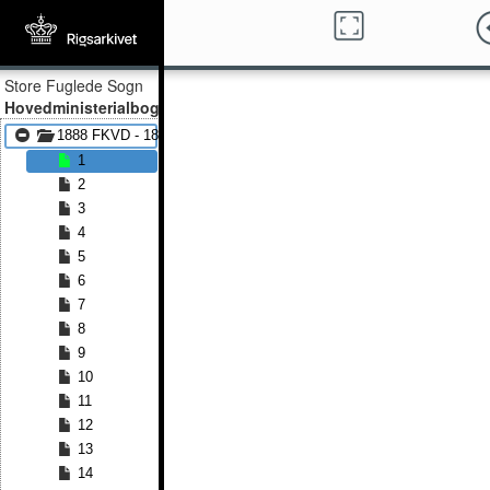
Store Fuglede Sogn
Hovedministerialbog
1888 FKVD - 1891 FKVD
1
2
3
4
5
6
7
8
9
10
11
12
13
14