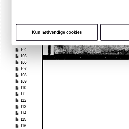
97
98
99
100
101
Kun nødvendige cookies
102
103
104
105
106
107
108
109
110
111
112
113
114
115
116