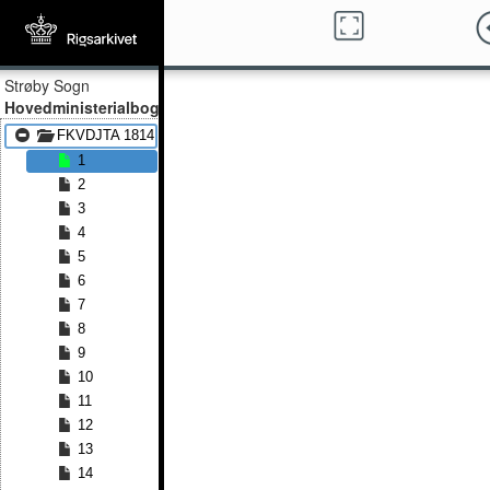
Strøby Sogn
Hovedministerialbog
FKVDJTA 1814 - FKVDJTA 1859
1
2
3
4
5
6
7
8
9
10
11
12
13
14