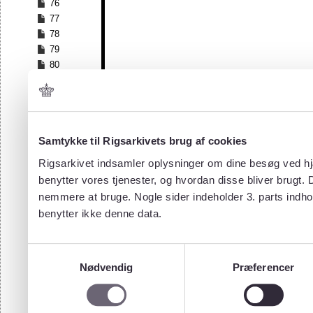
76
77
78
79
80
81
82
83
84
Samtykke til Rigsarkivets brug af cookies
85
86
Rigsarkivet indsamler oplysninger om dine besøg ved hjæ
87
benytter vores tjenester, og hvordan disse bliver brugt.
88
nemmere at bruge. Nogle sider indeholder 3. parts indho
89
benytter ikke denne data.
90
91
92
Samtykkevalg
93
Nødvendig
Præferencer
94
95
96