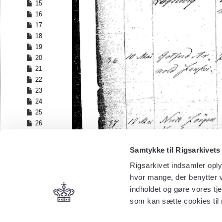
15
16
17
18
19
20
21
22
23
24
25
26
27
28
Samtykke til Rigsarkivets
29
Rigsarkivet indsamler oply
30
hvor mange, der benytter v
31
32
indholdet og gøre vores tj
33
som kan sætte cookies til
34
35