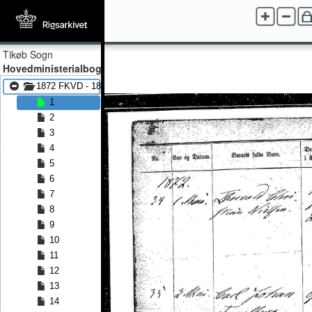
Tikøb Sogn
Hovedministerialbog
1872 FKVD - 1877 FKVD
1
2
3
4
5
6
7
8
9
10
11
12
13
14