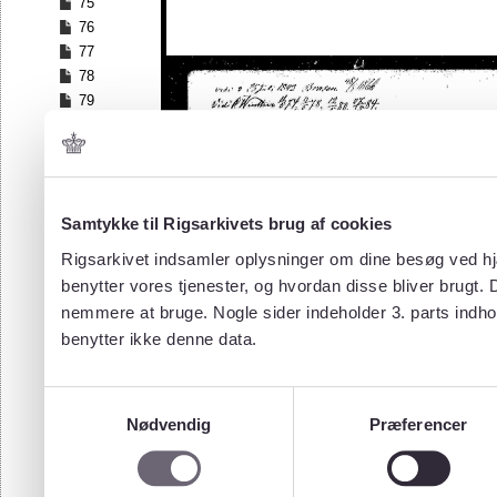
75
76
77
78
79
80
81
82
83
84
Samtykke til Rigsarkivets brug af cookies
85
Rigsarkivet indsamler oplysninger om dine besøg ved hjæ
86
benytter vores tjenester, og hvordan disse bliver brugt.
87
nemmere at bruge. Nogle sider indeholder 3. parts indho
88
benytter ikke denne data.
89
90
91
Samtykkevalg
92
Nødvendig
Præferencer
93
94
95