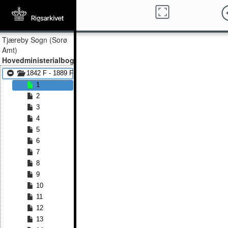
Tjæreby Sogn (Sorø
Amt)
Hovedministerialbog
1842 F - 1889 F
1
2
3
4
5
6
7
8
9
10
11
12
13