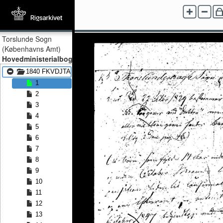
Torslunde Sogn
(Københavns Amt)
Hovedministerialbog
1840 FKVDJTA - 1873 FKVDJTA
1
2
3
4
5
6
7
8
9
10
11
12
13