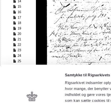
14
15
16
17
18
19
20
21
22
23
24
25
26
27
Samtykke til Rigsarkivets
28
Rigsarkivet indsamler oply
29
30
hvor mange, der benytter v
31
indholdet og gøre vores tj
32
som kan sætte cookies til
33
34