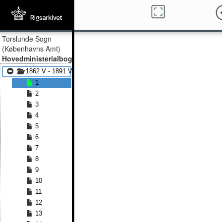
Torslunde Sogn
(Københavns Amt)
Hovedministerialbog
1862 V - 1891 V
1
2
3
4
5
6
7
8
9
10
11
12
13