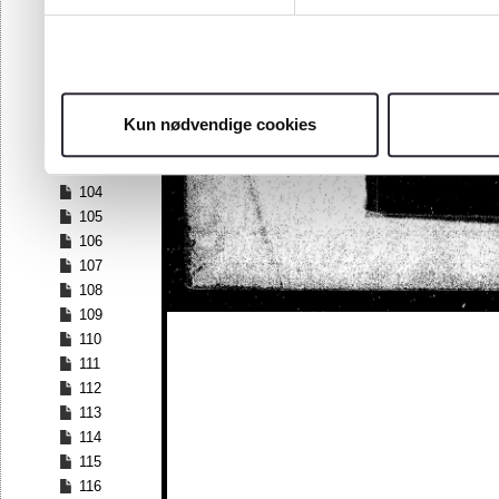
97
98
99
100
101
Kun nødvendige cookies
102
103
104
105
106
107
108
109
110
111
112
113
114
115
116