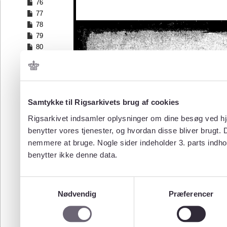
76
77
78
79
80
81
82
83
84
Samtykke til Rigsarkivets brug af cookies
85
86
Rigsarkivet indsamler oplysninger om dine besøg ved hjæ
87
benytter vores tjenester, og hvordan disse bliver brugt.
88
nemmere at bruge. Nogle sider indeholder 3. parts indho
89
benytter ikke denne data.
90
91
92
Samtykkevalg
93
Nødvendig
Præferencer
94
95
96