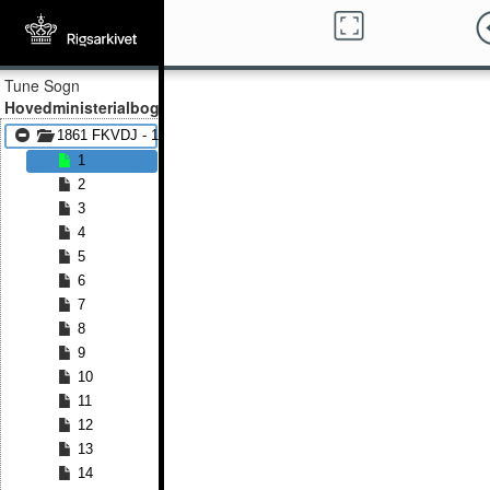
Tune Sogn
Hovedministerialbog
1861 FKVDJ - 1892 FKVDJ
1
2
3
4
5
6
7
8
9
10
11
12
13
14