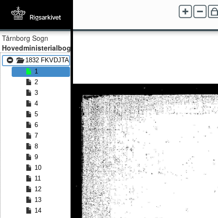
Tårnborg Sogn
Hovedministerialbog
1832 FKVDJTA - 1840 FKVDJTA
1
2
3
4
5
6
7
8
9
10
11
12
13
14