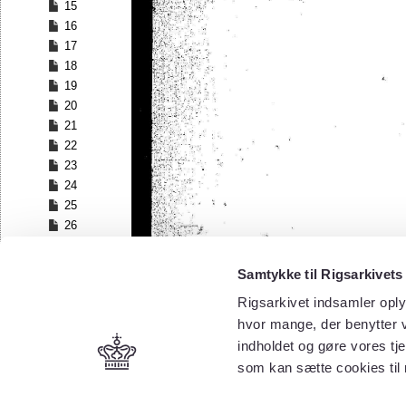
15
16
17
18
19
20
21
22
23
24
25
26
27
28
Samtykke til Rigsarkivets
29
Rigsarkivet indsamler oply
30
hvor mange, der benytter v
31
32
indholdet og gøre vores tj
33
som kan sætte cookies til
34
35