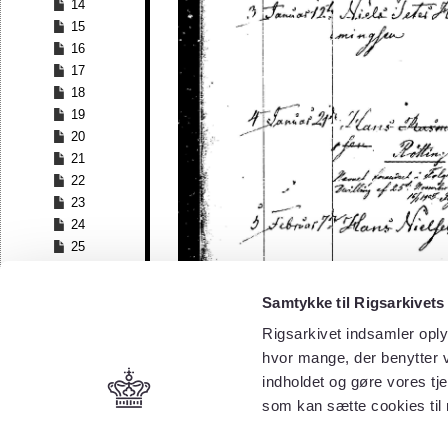
14
15
16
17
18
19
20
21
22
23
24
25
26
27
Samtykke til Rigsarkivets
28
Rigsarkivet indsamler oply
29
30
hvor mange, der benytter v
31
indholdet og gøre vores tj
32
som kan sætte cookies til
33
34