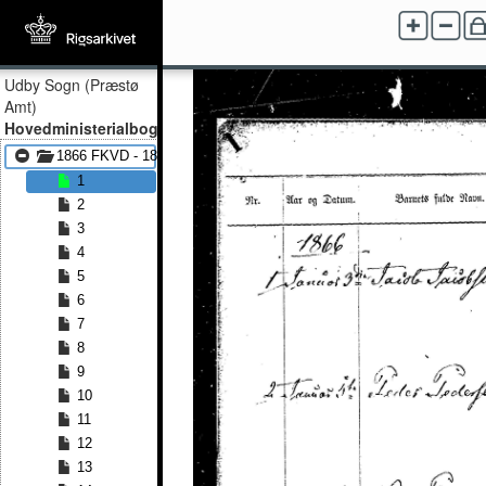
Udby Sogn (Præstø
Amt)
Hovedministerialbog
1866 FKVD - 1883 FKVD
1
2
3
4
5
6
7
8
9
10
11
12
13