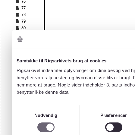
76
77
78
79
80
81
82
83
84
Samtykke til Rigsarkivets brug af cookies
85
86
Rigsarkivet indsamler oplysninger om dine besøg ved hjæ
87
benytter vores tjenester, og hvordan disse bliver brugt.
88
nemmere at bruge. Nogle sider indeholder 3. parts indho
89
benytter ikke denne data.
90
91
92
Samtykkevalg
93
Nødvendig
Præferencer
94
95
96