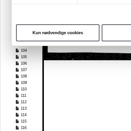
97
98
99
100
101
Kun nødvendige cookies
102
103
104
105
106
107
108
109
110
111
112
113
114
115
116