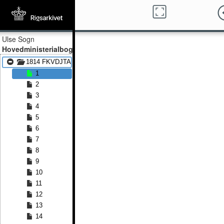
Ulse Sogn
Hovedministerialbog
1814 FKVDJTA - 1841 FKVDJTA
1
2
3
4
5
6
7
8
9
10
11
12
13
14