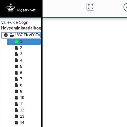
Vallekilde Sogn
Hovedministerialbog
1837 FKVDJTA - 1869 FKVDJTA
1
2
3
4
5
6
7
8
9
10
11
12
13
14