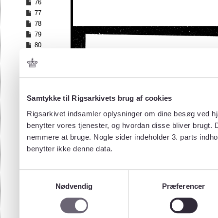
76
77
78
79
80
81
82
83
84
Samtykke til Rigsarkivets brug af cookies
85
86
Rigsarkivet indsamler oplysninger om dine besøg ved hjæ
87
benytter vores tjenester, og hvordan disse bliver brugt.
88
nemmere at bruge. Nogle sider indeholder 3. parts indho
89
benytter ikke denne data.
90
91
92
Samtykkevalg
93
Nødvendig
Præferencer
94
95
96