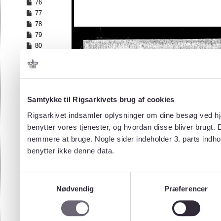
76
77
78
79
80
81
82
83
84
Samtykke til Rigsarkivets brug af cookies
85
86
Rigsarkivet indsamler oplysninger om dine besøg ved hjæ
87
benytter vores tjenester, og hvordan disse bliver brugt.
88
nemmere at bruge. Nogle sider indeholder 3. parts indho
89
benytter ikke denne data.
90
91
92
Samtykkevalg
93
Nødvendig
Præferencer
94
95
96