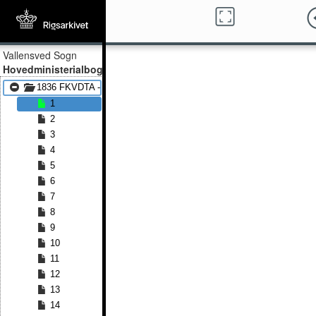
Vallensved Sogn
Hovedministerialbog
1836 FKVDTA - 1853 FKVDTA
1
2
3
4
5
6
7
8
9
10
11
12
13
14