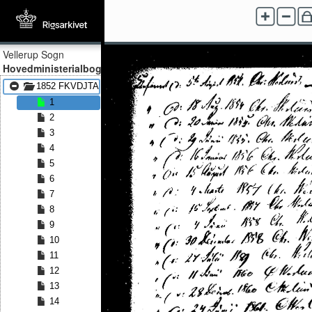
Vellerup Sogn
Hovedministerialbog
1852 FKVDJTA - 1873 FKVDJTA
1
2
3
4
5
6
7
8
9
10
11
12
13
14