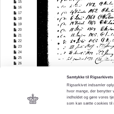
15
16
17
18
19
20
21
22
23
24
25
26
27
28
Samtykke til Rigsarkivets
29
Rigsarkivet indsamler oply
30
hvor mange, der benytter v
31
32
indholdet og gøre vores tj
33
som kan sætte cookies til
34
35