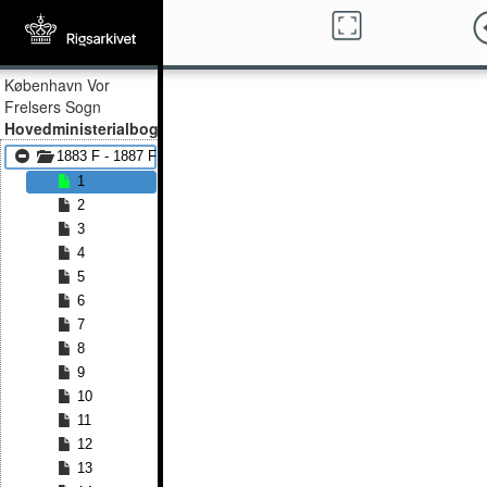
København Vor
Frelsers Sogn
Hovedministerialbog
1883 F - 1887 F
1
2
3
4
5
6
7
8
9
10
11
12
13