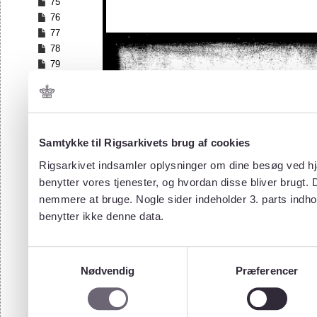
75
76
77
78
79
80
81
82
83
84
Samtykke til Rigsarkivets brug af cookies
85
Rigsarkivet indsamler oplysninger om dine besøg ved hjæ
86
benytter vores tjenester, og hvordan disse bliver brugt.
87
nemmere at bruge. Nogle sider indeholder 3. parts indho
88
benytter ikke denne data.
89
90
91
Samtykkevalg
92
Nødvendig
Præferencer
93
94
95