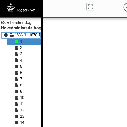
Øde Førslev Sogn
Hovedministerialbog
1836 J - 1870 J
1
2
3
4
5
6
7
8
9
10
11
12
13
14