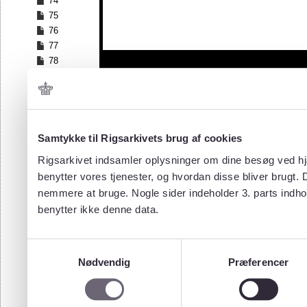
74
75
76
77
78
79
80
81
82
83
Samtykke til Rigsarkivets brug af cookies
84
Rigsarkivet indsamler oplysninger om dine besøg ved hjæ
85
benytter vores tjenester, og hvordan disse bliver brugt.
86
nemmere at bruge. Nogle sider indeholder 3. parts indho
87
benytter ikke denne data.
88
89
90
Samtykkevalg
91
Nødvendig
Præferencer
92
93
94