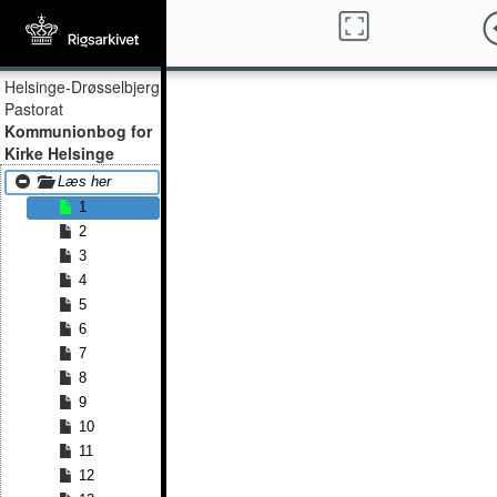
Helsinge-Drøsselbjerg
Pastorat
Kommunionbog for
Kirke Helsinge
Læs her
1
2
3
4
5
6
7
8
9
10
11
12