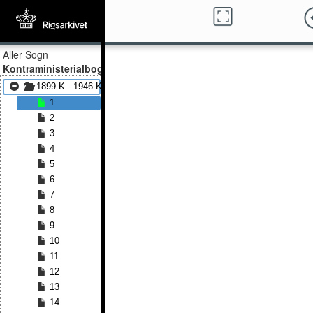
Aller Sogn
Kontraministerialbog
1899 K - 1946 K
1
2
3
4
5
6
7
8
9
10
11
12
13
14