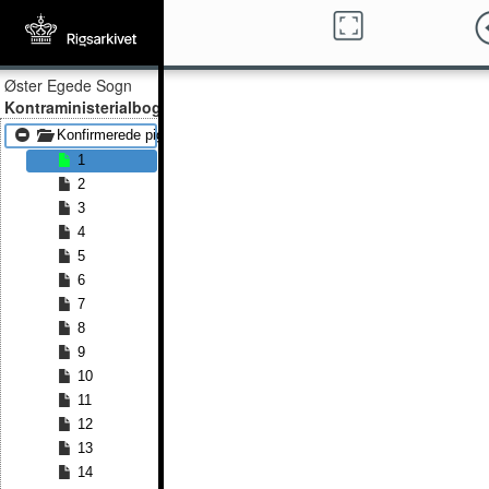
Øster Egede Sogn
Kontraministerialbog
Konfirmerede piger 1918 - Konfirmerede piger 1989
1
2
3
4
5
6
7
8
9
10
11
12
13
14