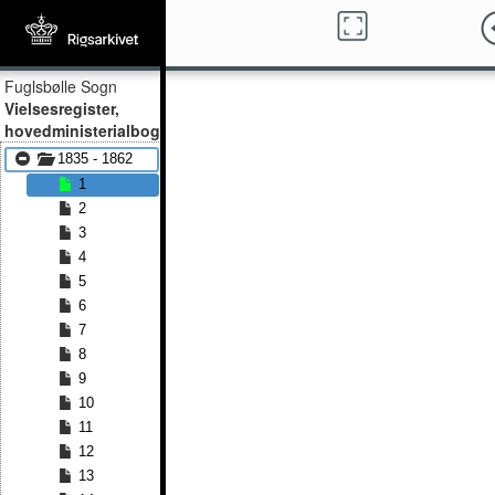
Fuglsbølle Sogn
Vielsesregister,
hovedministerialbog
1835 - 1862
1
2
3
4
5
6
7
8
9
10
11
12
13