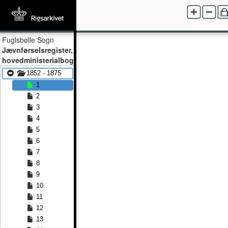
Fuglsbølle Sogn
Jævnførselsregister,
hovedministerialbog
1852 - 1875
1
2
3
4
5
6
7
8
9
10
11
12
13