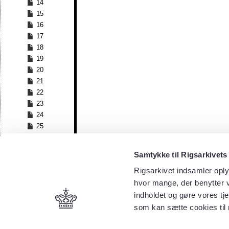
14
15
16
17
18
19
20
21
22
23
24
25
26
27
Samtykke til Rigsarkivets
28
Rigsarkivet indsamler oply
29
30
hvor mange, der benytter v
31
indholdet og gøre vores tj
32
som kan sætte cookies til
33
34