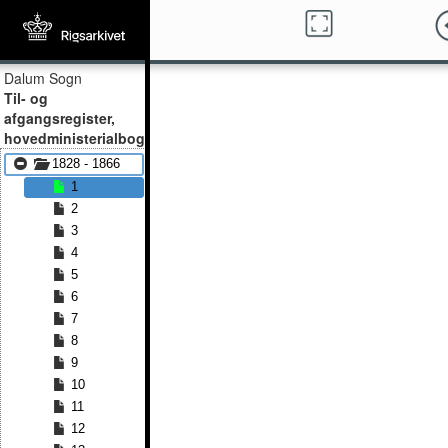
Dalum Sogn
Til- og
afgangsregister,
hovedministerialbog
1828 - 1866
1
2
3
4
5
6
7
8
9
10
11
12