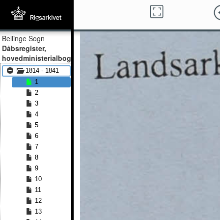
Bellinge Sogn
Dåbsregister,
hovedministerialbog
1814 - 1841
1
2
3
4
5
6
7
8
9
10
11
12
13