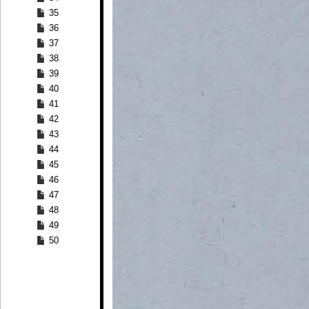
35
36
37
38
39
40
41
42
43
44
45
46
47
48
49
50