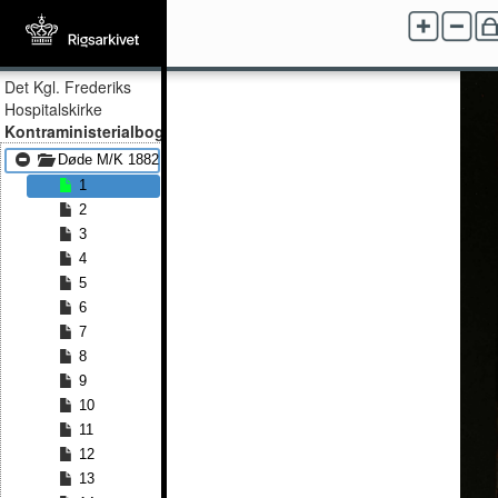
Det Kgl. Frederiks
Hospitalskirke
Kontraministerialbog
Døde M/K 1882 - Døde M/K 1892
1
2
3
4
5
6
7
8
9
10
11
12
13