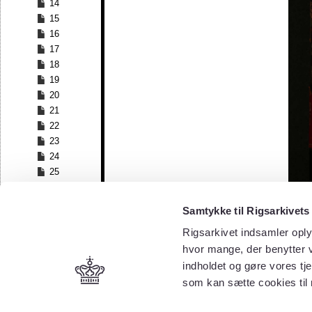
14
15
16
17
18
19
20
21
22
23
24
25
26
27
Samtykke til Rigsarkivets
28
Rigsarkivet indsamler oply
29
30
hvor mange, der benytter v
31
indholdet og gøre vores tj
32
som kan sætte cookies til
33
34