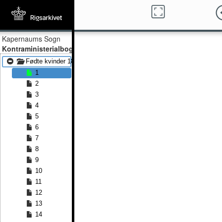
Kapernaums Sogn
Kontraministerialbog
Fødte kvinder 1878 - Fødte kvinder 1903
1
2
3
4
5
6
7
8
9
10
11
12
13
14