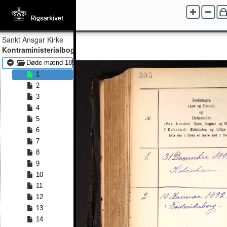
Sankt Ansgar Kirke
Kontraministerialbog
Døde mænd 1891 - Døde mænd 1908
1
2
3
4
5
6
7
8
9
10
11
12
13
14