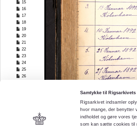
15
16
17
18
19
20
21
22
23
24
25
26
27
28
Samtykke til Rigsarkivets
29
Rigsarkivet indsamler oply
30
hvor mange, der benytter v
31
32
indholdet og gøre vores tj
33
som kan sætte cookies til
34
35