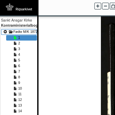
Sankt Ansgar Kirke
Kontraministerialbog
Fødte M/K 1872 - Fødte M/K 1902
1
2
3
4
5
6
7
8
9
10
11
12
13
14