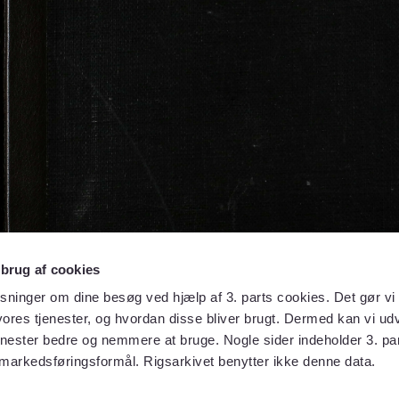
 brug af cookies
sninger om dine besøg ved hjælp af 3. parts cookies. Det gør vi 
ores tjenester, og hvordan disse bliver brugt. Dermed kan vi udv
enester bedre og nemmere at bruge. Nogle sider indeholder 3. par
 markedsføringsformål. Rigsarkivet benytter ikke denne data.