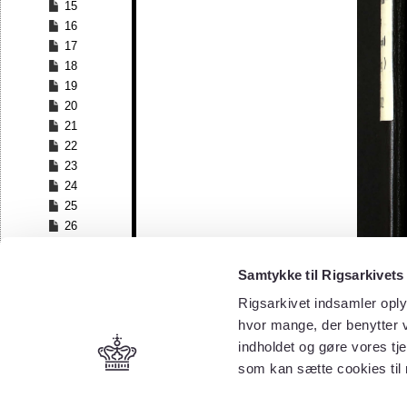
15
16
17
18
19
20
21
22
23
24
25
26
27
28
Samtykke til Rigsarkivets
29
Rigsarkivet indsamler oply
30
hvor mange, der benytter v
31
32
indholdet og gøre vores tj
33
som kan sætte cookies til
34
35