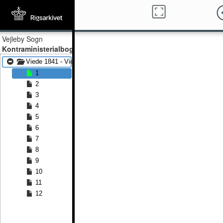
Vejleby Sogn
Kontraministerialbog
Viede 1841 - Viede 1860
1
2
3
4
5
6
7
8
9
10
11
12